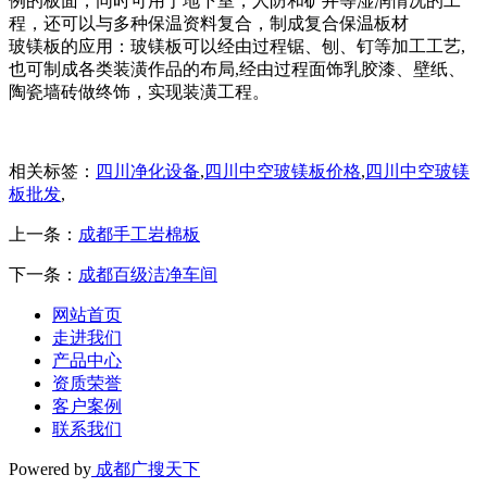
例的板面，同时可用于地下室，人防和矿井等湿润情况的工
程，还可以与多种保温资料复合，制成复合保温板材
玻镁板的应用：玻镁板可以经由过程锯、刨、钉等加工工艺,
也可制成各类装潢作品的布局,经由过程面饰乳胶漆、壁纸、
陶瓷墙砖做终饰，实现装潢工程。
相关标签：
四川净化设备
,
四川中空玻镁板价格
,
四川中空玻镁
板批发
,
上一条：
成都手工岩棉板
下一条：
成都百级洁净车间
网站首页
走进我们
产品中心
资质荣誉
客户案例
联系我们
Powered by
成都广搜天下