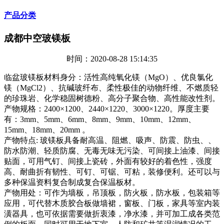
产品分类
成都中空玻镁板
时间：2020-08-28 15:14:35
临盆玻镁板材料身分：活性高纯氧化镁（MgO）、优良氯化
镁（MgCl2）、抗碱玻纤布、柔性极佳的动物纤维、不燃质轻
的珍珠岩、化学稳固树德粉、高分子聚合物、高性能改性剂。
产物规格：2400×1200、2440×1220、3000×1220。厚度主要
有：3mm、5mm、6mm、8mm、9mm、10mm、12mm、
15mm、18mm、20mm 。
产物特点: 玻镁板具备耐高温、阻燃、吸声、防震、防虫、、
防水防潮、轻质防腐、无毒无味无污染、可间接上油漆、间接
贴面，可用气钉、间接上瓷砖，外面有较好的着色性，强度
高、耐曲折有韧性、可钉、可锯、可粘，装修便利。还可以与
多种保温资料复合制成复合保温板材。
产物用处：可作为墙板，吊顶板，防火板，防水板，包装箱等
应用，可代替木质胶合板做墙裙，窗板、门板，家具等室内装
潢器具，也可依据需要做折衷漆，净水漆，并可加工成各类范